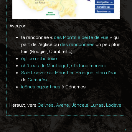
Aveyron
la randonnée «
des Monts à perte de vue
» qui
part de l’église ou
des randonnées
un peu plus
loin (Rougier, Combret…)
église orthodoxe
château de Montaigut,
statues menhirs
Saint-sever sur Moustier
,
Brusque
,
plan d’eau
de
Camarès
icônes byzantines
à Cénomes
Hérault, vers
Ceilhes, Avène, Joncels, Lunas
,
Lodève