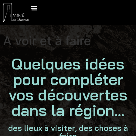
A VOIR ET À FAIRE
A voir et à faire
Quelques idées
pour compléter
vos découvertes
dans la région...
des lieux à visiter, des choses à
faire