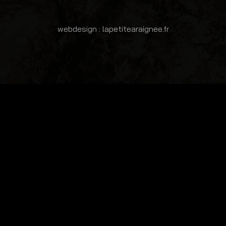
webdesign : lapetitearaignee.fr